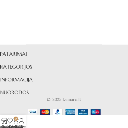
PATARIMAI
KATEGORIJOS
INFORMACIJA
NUORODOS
©. 2025 Lumaro.lt
0
rduotuvė
iminti produktai
Krepšelis
Paskyra