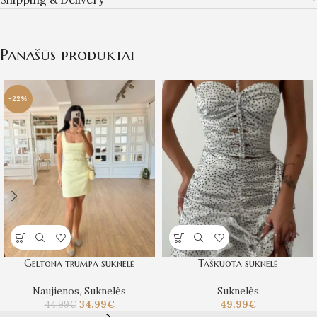
Panašūs produktai
-22%
Geltona trumpa suknelė
Taškuota suknelė
Naujienos
,
Suknelės
Suknelės
34.99
€
49.99
€
44.99
€