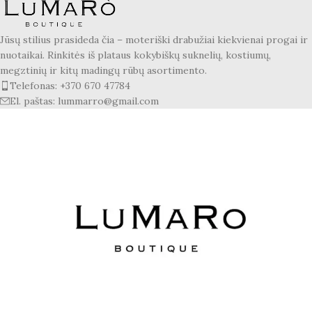
Jūsų stilius prasideda čia – moteriški drabužiai kiekvienai progai ir
nuotaikai. Rinkitės iš plataus kokybiškų suknelių, kostiumų,
megztinių ir kitų madingų rūbų asortimento.
Telefonas: +370 670 47784
El. paštas: lummarro@gmail.com