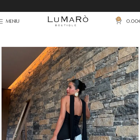
0
MENIU
0.00