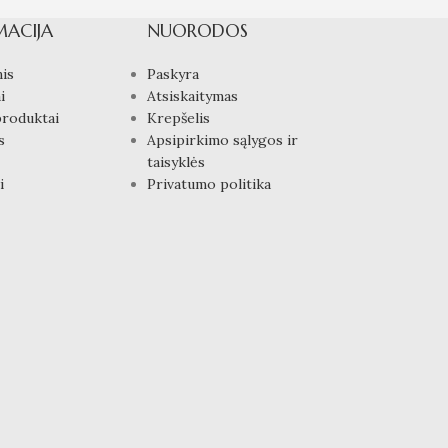
MACIJA
NUORODOS
is
Paskyra
i
Atsiskaitymas
produktai
Krepšelis
s
Apsipirkimo sąlygos ir
taisyklės
i
Privatumo politika