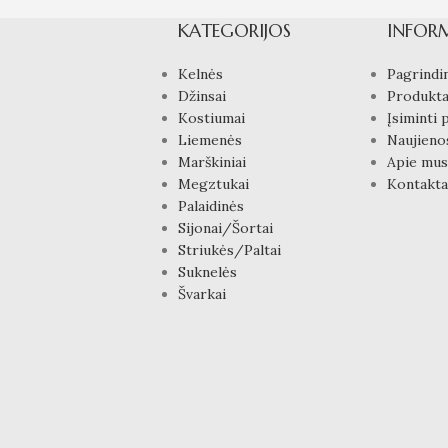
KATEGORIJOS
INFOR
Kelnės
Pagrindin
Džinsai
Produkta
Kostiumai
Įsiminti 
Liemenės
Naujieno
Marškiniai
Apie mus
Megztukai
Kontakta
Palaidinės
Sijonai/Šortai
Striukės/Paltai
Suknelės
Švarkai