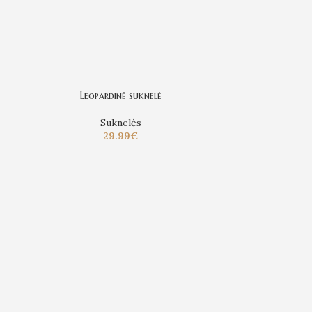
Leopardinė suknelė
-37%
Suknelės
29.99
€
MIDI su
39