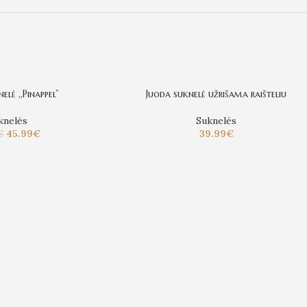
lė ,,Pinappel’’
Juoda suknelė užrišama raišteliu
knelės
Suknelės
45.99
€
39.99
€
€