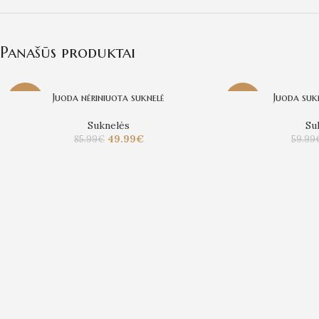
Panašūs produktai
Juoda nėriniuota suknelė
Juoda sukne
-42%
-23%
Suknelės
Su
49.99
€
85.99
€
59.99