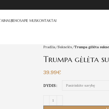
AI
NAUJIENOS
APIE MUS
KONTAKTAI
Pradžia
Suknelės
Trumpa gėlėta sukne
Trumpa gėlėta su
39.99
€
DYDIS