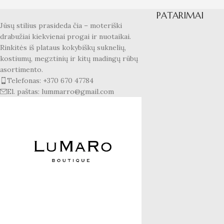
PATARIMAI
Jūsų stilius prasideda čia – moteriški
drabužiai kiekvienai progai ir nuotaikai.
Rinkitės iš plataus kokybiškų suknelių,
kostiumų, megztinių ir kitų madingų rūbų
asortimento.
Telefonas: +370 670 47784
El. paštas: lummarro@gmail.com