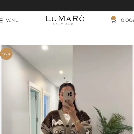
0
MENIU
0.00
-29%