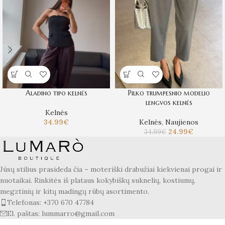
Aladino tipo kelnės
Pilko trumpesnio modelio
lengvos kelnės
Kelnės
34.99
€
Kelnės
,
Naujienos
24.99
€
34.99
€
Jūsų stilius prasideda čia – moteriški drabužiai kiekvienai progai ir
nuotaikai. Rinkitės iš plataus kokybiškų suknelių, kostiumų,
megztinių ir kitų madingų rūbų asortimento.
Telefonas: +370 670 47784
El. paštas: lummarro@gmail.com