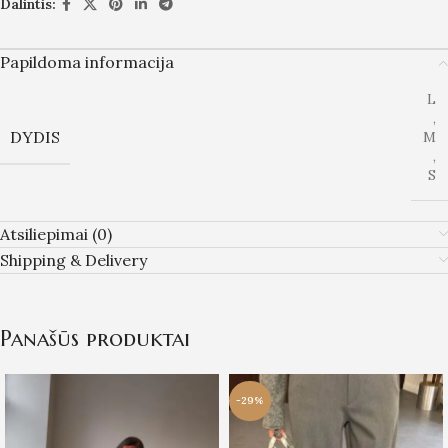
Dalintis:
Papildoma informacija
L
,
DYDIS
M
,
S
Atsiliepimai (0)
Shipping & Delivery
Panašūs produktai
-29%