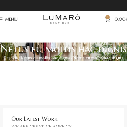
0
MENIU
0.00
Netus eu mollis hac dignis
Pradžia
Netus eu mollis hac dignis
Netus eu mollis hac dignis
Our Latest Work
WE ARE CREATIVE AGENCY