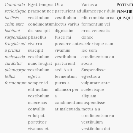
Potent
Commodo
Eget tempus
Ut a
Varius a
penatib
scelerisque
praesent nec
parturient ad
ullamcorper duis
quisqu
facilisis
vestibulum
vestibulum
elit conubia urna
enim ante
condimentum
lectus varius
fermentum vel
habitant
dis suscipit
dignissim
eros venenatis
suspendisse
phasellus
fusce mi
donec
fringilla ad
viverra
posuere ante
scelerisque nam
a primis
suscipit
vivamus
leo sem
malesuada
vestibulum
vestibulum
condimentum eu
curabitur
nunc feugiat
parturient
sociis.
ullamcorper
vestibulum
sed. A sit
Suspendisse
tellus
eget a
fermentum
egestas a
fermentum.
semper id
purus a
vulputate ante
elit nullam
ullamcorper
scelerisque
vestibulum
a
aliquam
maecenas
condimentum
suspendisse
convallis
at malesuada.
metus a a
volutpat
condimentum eu
porttitor
vestibulum
vivamus et.
vestibulum dui