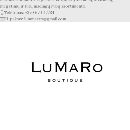
megztinių ir kitų madingų rūbų asortimento.
Telefonas: +370 670 47784
El. paštas: lummarro@gmail.com