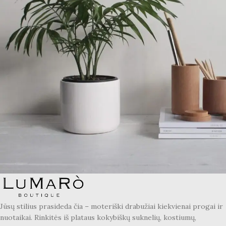
Potenti parturient parturie
Accessories
Jūsų stilius prasideda čia – moteriški drabužiai kiekvienai progai ir
nuotaikai. Rinkitės iš plataus kokybiškų suknelių, kostiumų,